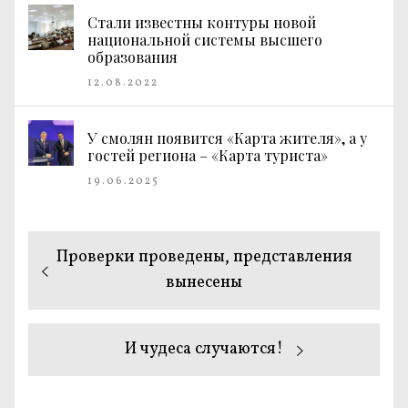
Стали известны контуры новой
национальной системы высшего
образования
12.08.2022
У смолян появится «Карта жителя», а у
гостей региона – «Карта туриста»
19.06.2025
Навигация
Предыдущая
Проверки проведены, представления
по
запись:
вынесены
записям
Следующая
И чудеса случаются!
запись: