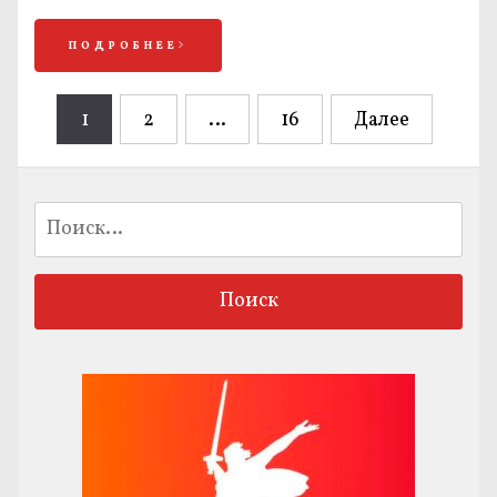
ПОДРОБНЕЕ
Навигация
1
2
…
16
Далее
по
записям
Найти: