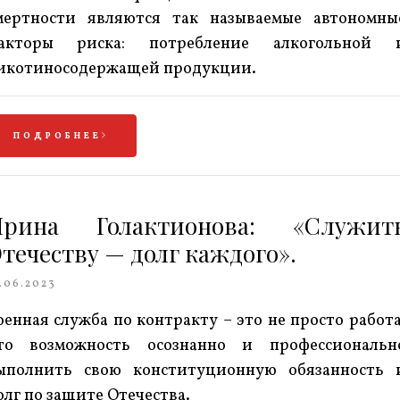
мертности являются так называемые автономны
акторы риска: потребление алкогольной 
икотиносодержащей продукции.
ПОДРОБНЕЕ
Ирина Голактионова: «Служит
течеству — долг каждого».
.06.2023
оенная служба по контракту – это не просто работа
то возможность осознанно и профессиональн
ыполнить свою конституционную обязанность 
олг по защите Отечества.