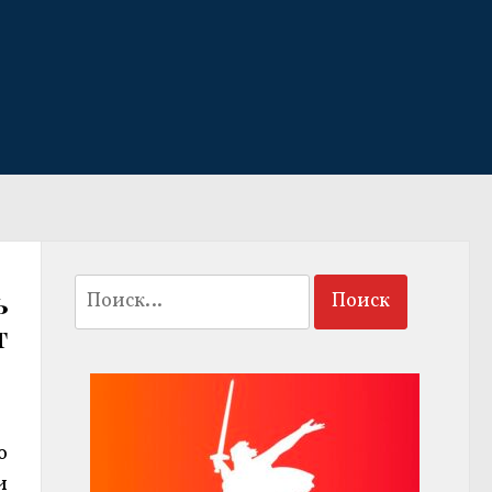
Найти:
ь
т
о
и