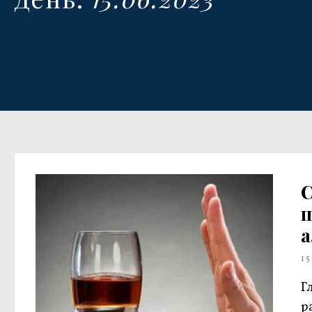
п
а
15
Г
р