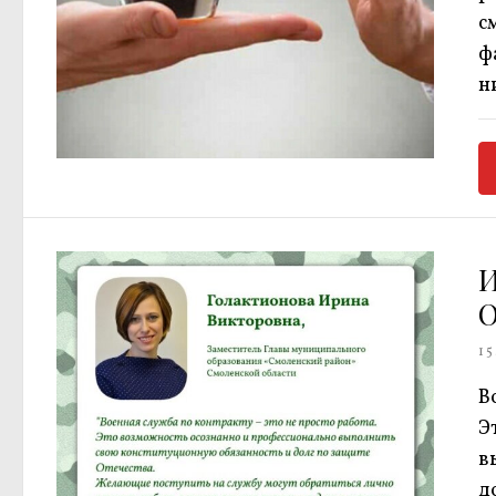
с
ф
н
О
15
В
Э
в
д