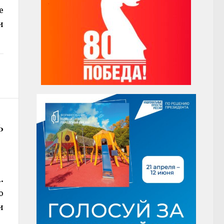
е
и
ь
.
о
и