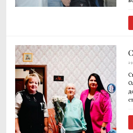
в
С
29
С
О
д
с