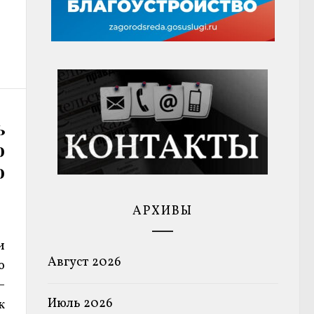
ь
о
о
АРХИВЫ
и
Август 2026
о
–
Июль 2026
к