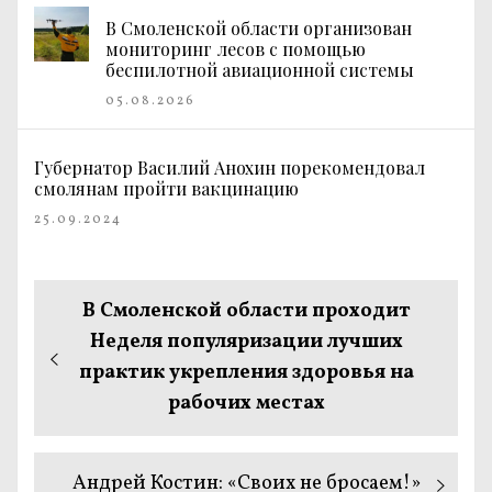
В Смоленской области организован
мониторинг лесов с помощью
беспилотной авиационной системы
05.08.2026
Губернатор Василий Анохин порекомендовал
смолянам пройти вакцинацию
25.09.2024
Навигация
Предыдущая
В Смоленской области проходит
по
запись:
Неделя популяризации лучших
практик укрепления здоровья на
записям
рабочих местах
Следующая
Андрей Костин: «Своих не бросаем!»