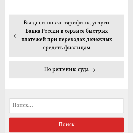
Навигация
Предыдущая
Введены новые тарифы на услуги
по
запись:
Банка России в сервисе быстрых
платежей при переводах денежных
записям
средств физлицам
Следующая
По решению суда
запись:
Найти: