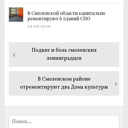
В Смоленской области капитально
ремонтируют 6 зданий СПО
05.08.2026
Навигация
Предыдущая
Подвиг и боль смоленских
по
запись:
ленинградцев
записям
Следующая
В Смоленском районе
запись:
отремонтируют два Дома культуры
Найти: