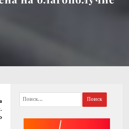
Найти:
а
.
о