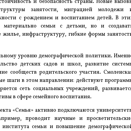
стойчивость и безопасность страны. Новые вызов
структуры занятости, миграцией молодежи 
жности с рождением и воспитанием детей. В эти
 материально семьи с детьми, но и создават
 жилье, инфраструктуру, гибкие формы занятост
льному уровню демографической политики. Именн
ельство детских садов и школ, развитие систем
ие сообществ родительского участия. Смоленска
ные шаги в этом направлении: действуют программ
ряется сеть социальных учреждений, развиваетс
ивы в сфере семейного воспитания.
оекта «Семья» активно подключаются университет
апример, проводит научные и просветительски
е института семьи и повышение демографическо