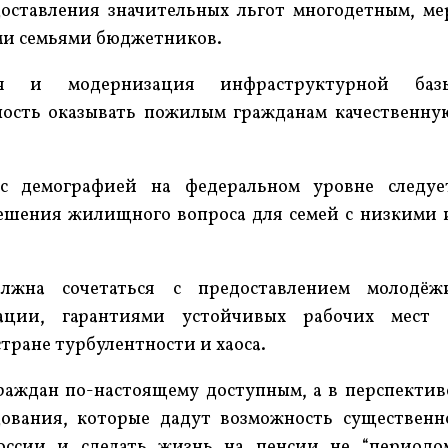
доставления значительных льгот многодетным, ме
и семьями бюджетников.
я и модернизация инфраструктурной баз
ность оказывать пожилым гражданам качественну
с демографией на федеральном уровне следуе
ешения жилищного вопроса для семей с низкими 
олжна сочетаться с предоставлением молодёж
ации, гарантиями устойчивых рабочих мест 
тране турбулентности и хаоса.
раждан по-настоящему доступным, а в перспектив
ования, которые дадут возможность существенн
оссии и сделать жизнь на пенсии не “периодо