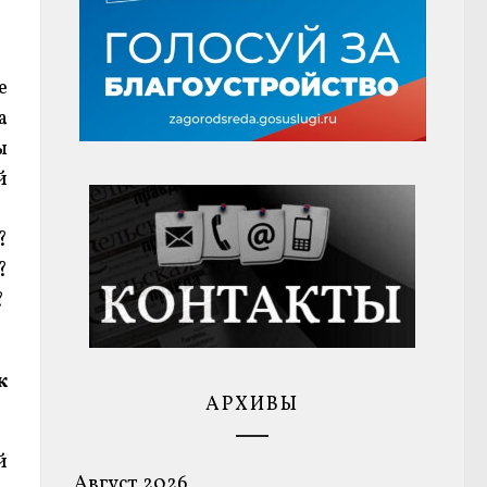
е
а
ы
й
?
?
?
к
АРХИВЫ
й
Август 2026