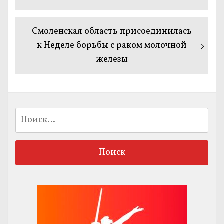
записям
Следующая
Смоленская область присоединилась
запись:
к Неделе борьбы с раком молочной
железы
Найти: