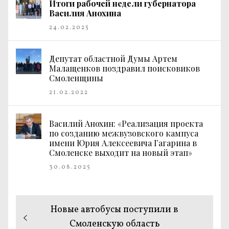
Итоги рабочей недели губернатора
Василия Анохина
24.02.2025
Депутат областной Думы Артем
Малащенков поздравил поисковиков
Смоленщины
21.02.2022
Василий Анохин: «Реализация проекта
по созданию межвузовского кампуса
имени Юрия Алексеевича Гагарина в
Смоленске выходит на новый этап»
30.08.2025
Навигация
Предыдущая
Новые автобусы поступили в
по
запись:
Смоленскую область