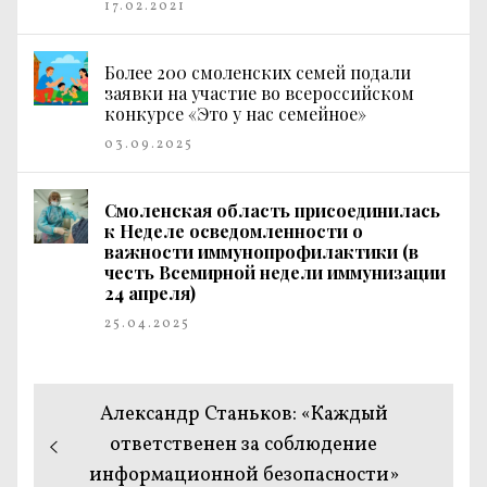
17.02.2021
Более 200 смоленских семей подали
заявки на участие во всероссийском
конкурсе «Это у нас семейное»
03.09.2025
Смоленская область присоединилась
к Неделе осведомленности о
важности иммунопрофилактики (в
честь Всемирной недели иммунизации
24 апреля)
25.04.2025
Навигация
Предыдущая
Александр Станьков: «Каждый
по
запись:
ответственен за соблюдение
информационной безопасности»
записям