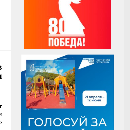
в
я
т
и
е