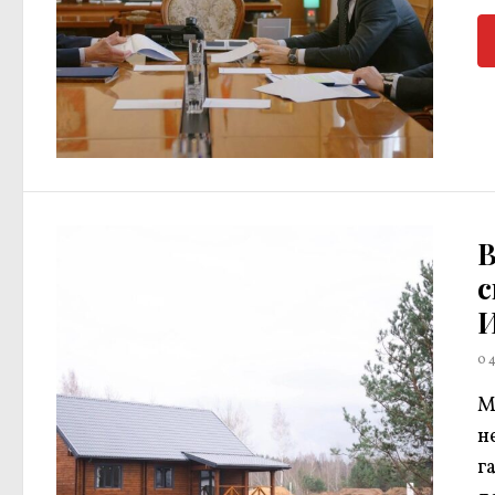
В
с
0
М
н
г