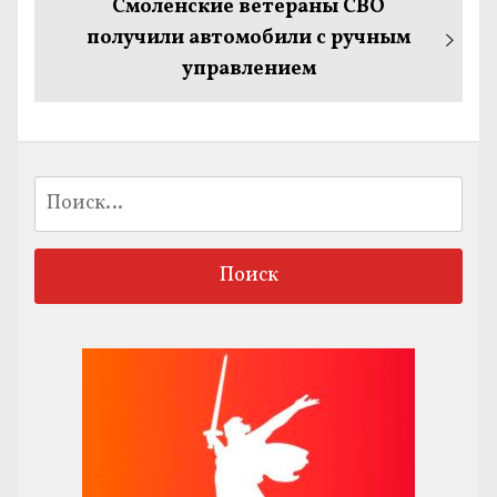
Следующая
Смоленские ветераны СВО
запись:
получили автомобили с ручным
управлением
Найти: