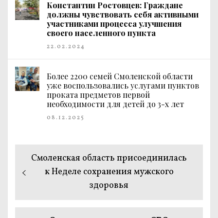
Константин Ростовцев: Граждане
должны чувствовать себя активными
участниками процесса улучшения
своего населенного пункта
22.02.2024
Более 2200 семей Смоленской области
уже воспользовались услугами пунктов
проката предметов первой
необходимости для детей до 3-х лет
08.12.2025
Навигация
Предыдущая
Смоленская область присоединилась
по
запись:
к Неделе сохранения мужского
здоровья
записям