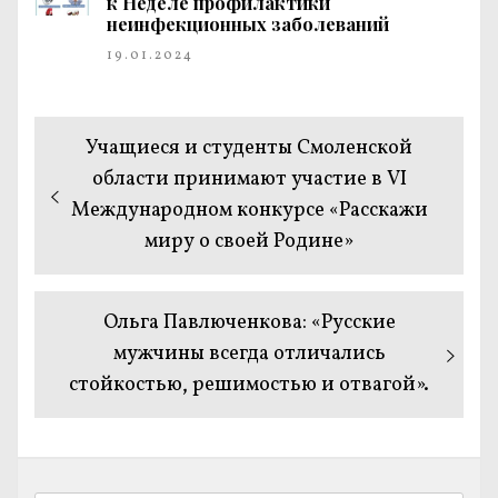
к Неделе профилактики
неинфекционных заболеваний
19.01.2024
Навигация
Предыдущая
Учащиеся и студенты Смоленской
по
запись:
области принимают участие в VI
Международном конкурсе «Расскажи
записям
миру о своей Родине»
Следующая
Ольга Павлюченкова: «Русские
запись:
мужчины всегда отличались
стойкостью, решимостью и отвагой».