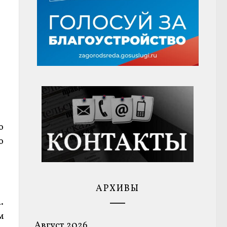
о
о
АРХИВЫ
.
м
Август 2026