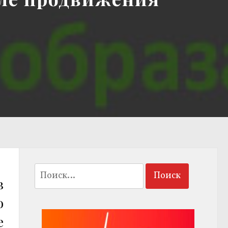
Найти:
в
о
е