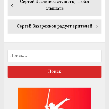
Предыдущая
Сергей Эсальнек: слушать, чтобы
по
запись:
слышать
записям
Следующая
Сергей Захаренков радует зрителей
запись:
Найти: