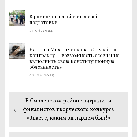
В рамках огневой и строевой
подготовки
17.06.2024
Наталья Михальченкова: «Служба по
контракту — возможность осознанно
выполнить свою конституционную
обязанность»
08.08.2025
Навигация
Предыдущая
В Смоленском районе наградили
по
запись:
финалистов творческого конкурса
«Знаете, каким он парнем был!»
записям