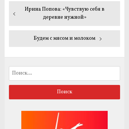
Навигация
Предыдущая
Ирина Попова: «Чувствую себя в
по
запись:
деревне нужной»
записям
Следующая
Будем с мясом и молоком
запись:
Найти: