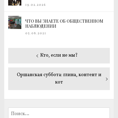
19.02.2026
ЧТО ВЫ ЗНАЕТЕ ОБ ОБЩЕСТВЕННОМ
НАБЛЮДЕНИИ
05.08.2021
Навигация
Предыдущая
Кто, если не мы?
по
запись:
записям
Следующая
Оршанская суббота: глина, контент и
запись:
кот
Найти: