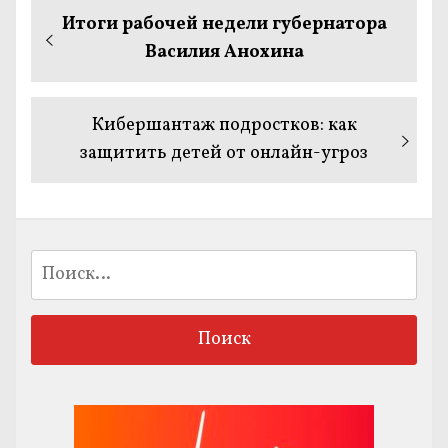
Навигация
Предыдущая
Итоги рабочей недели губернатора
по
запись:
Василия Анохина
записям
Следующая
Кибершантаж подростков: как
запись:
защитить детей от онлайн-угроз
Найти: