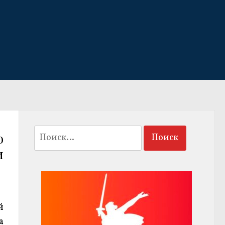
Найти:
о
и
й
а