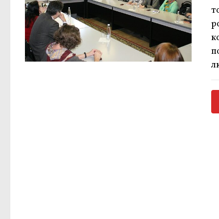
т
р
к
п
л