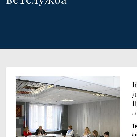
Б
18
Т
а