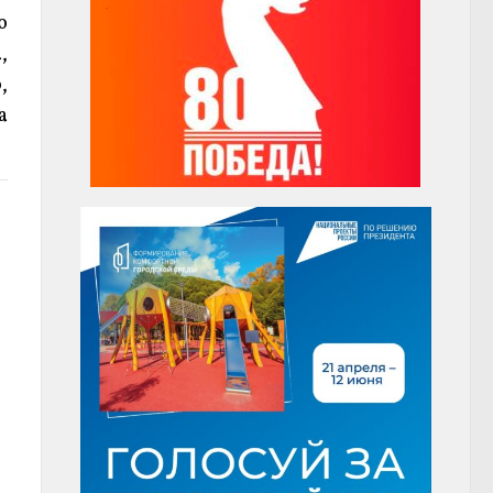
ю
,
,
а