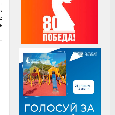
н
о
к
е