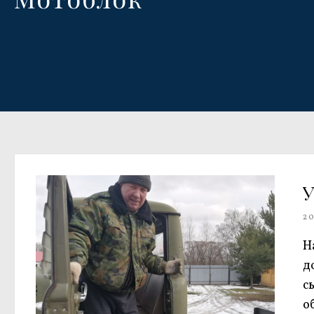
У
2
Н
д
с
о