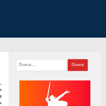
Найти:
,
ь
х
ь