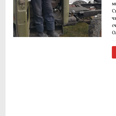
м
С
ч
с
О