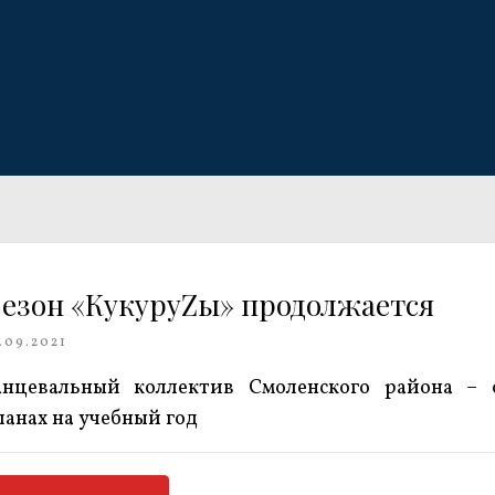
езон «КукуруZы» продолжается
.09.2021
анцевальный коллектив Смоленского района – 
ланах на учебный год