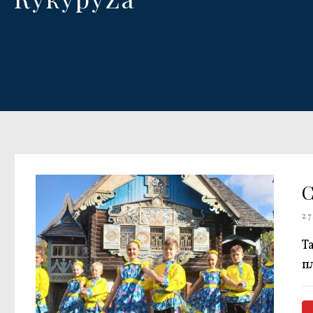
С
27
Т
п