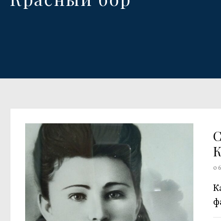
К
0
К
ф