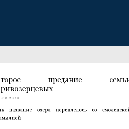
Старое предание семь
ривозерцевых
6.08.2020
ак название озера переплелось со смоленско
амилией