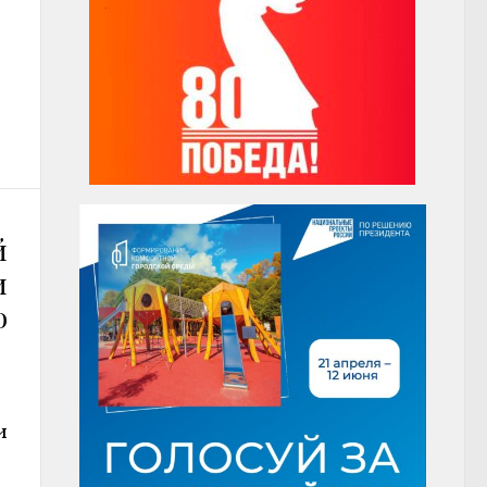
й
и
о
и