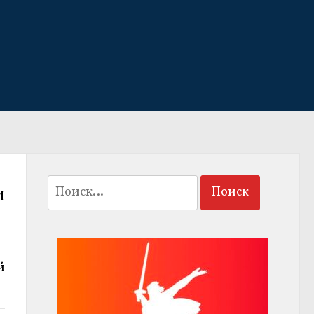
Найти:
и
й