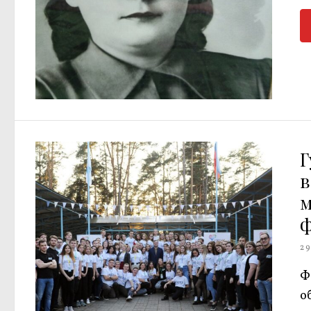
Г
ф
29
Ф
о