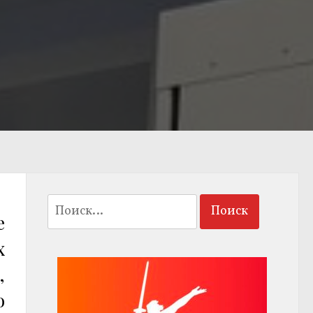
Найти:
е
х
,
о