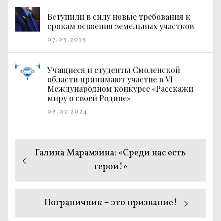
Вступили в силу новые требования к
срокам освоения земельных участков
07.03.2025
Учащиеся и студенты Смоленской
области принимают участие в VI
Международном конкурсе «Расскажи
миру о своей Родине»
08.02.2024
Навигация
Предыдущая
Галина Марамзина: «Среди нас есть
по
запись:
герои!»
записям
Следующая
Пограничник – это призвание!
запись: