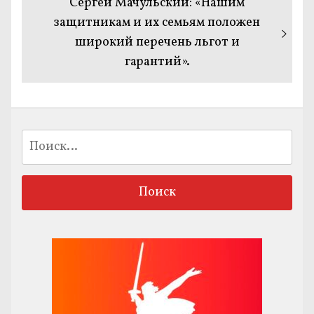
Следующая
Сергей Мачульский: «Нашим
запись:
защитникам и их семьям положен
широкий перечень льгот и
гарантий».
Найти: