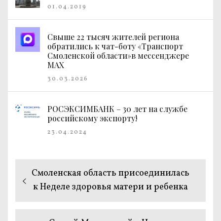
01.04.2019
Свыше 22 тысяч жителей региона
обратились к чат-боту «Транспорт
Смоленской области»в мессенджере
МАХ
30.03.2026
РОСЭКСИМБАНК – 30 лет на службе
российскому экспорту!
23.04.2024
Навигация
Предыдущая
Смоленская область присоединилась
по
запись:
к Неделе здоровья матери и ребенка
записям