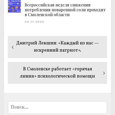
Всероссийская неделя снижения
потребления поваренной соли проходит
в Смоленской области
02.11.2022
Навигация
Предыдущая
Дмитрий Левшин: «Каждый из нас —
по
запись:
искренний патриот».
записям
Следующая
В Смоленске работает «горячая
запись:
линия» психологической помощи
Найти: