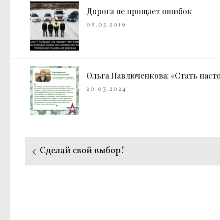
Дорога не прощает ошибок
08.05.2019
Ольга Павлюченкова: «Стать нас
20.03.2024
Навигация
Предыдущая
Сделай свой выбор!
по
запись:
записям