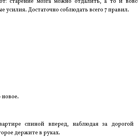
т: старение мозга можно отдалить, а то и вовс
 усилия. Достаточно соблюдать всего 7 правил.
 новое.
вартире спиной вперед, наблюдая за дорогой 
орое держите в руках.