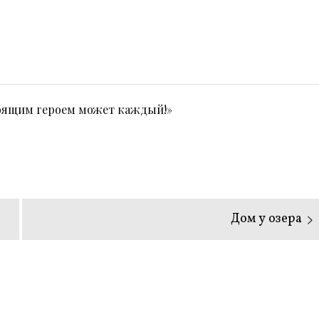
тоящим героем может каждый!»
Следующая
Дом у озера
запись: