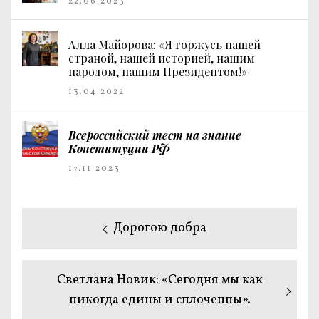
22.06.2023
Алла Майорова: «Я горжусь нашей
страной, нашей историей, нашим
народом, нашим Президентом!»
13.04.2022
Всероссийский тест на знание
Конституции РФ
17.11.2023
Навигация
Предыдущая
Дорогою добра
по
запись:
записям
Следующая
Светлана Новик: «Сегодня мы как
запись:
никогда едины и сплоченны».