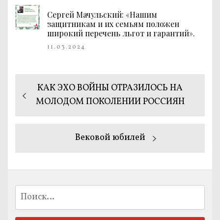
Сергей Мачульский: «Нашим
защитникам и их семьям положен
широкий перечень льгот и гарантий».
11.03.2024
Навигация
Предыдущая
КАК ЭХО ВОЙНЫ ОТРАЗИЛОСЬ НА
по
запись:
МОЛОДОМ ПОКОЛЕНИИ РОССИЯН
записям
Следующая
Вековой юбилей
запись:
Найти: