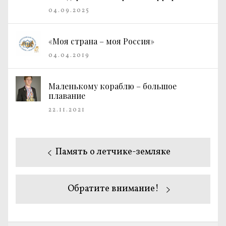
04.09.2025
«Моя страна – моя Россия»
04.04.2019
Маленькому кораблю – большое
плавание
22.11.2021
Навигация
Предыдущая
Память о летчике-земляке
по
запись:
записям
Следующая
Обратите внимание!
запись: