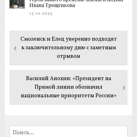
Ивана Трощенкова
15.10.2025
Навигация
Предыдущая
Смоленск и Елец уверенно подходят
по
запись:
к заключительному дню с заметным
отрывом
записям
Следующая
Василий Анохин: «Президент на
запись:
Прямой линии обозначил
национальные приоритеты России»
Найти: