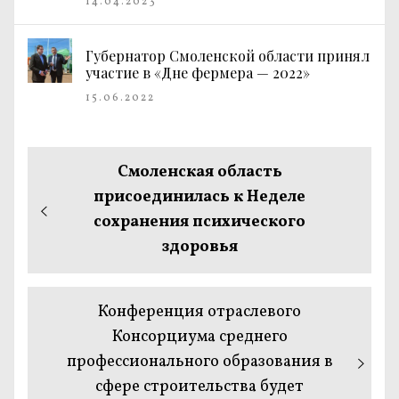
14.04.2023
Губернатор Смоленской области принял
участие в «Дне фермера — 2022»
15.06.2022
Навигация
Предыдущая
Смоленская область
по
запись:
присоединилась к Неделе
сохранения психического
записям
здоровья
Следующая
Конференция отраслевого
запись:
Консорциума среднего
профессионального образования в
сфере строительства будет