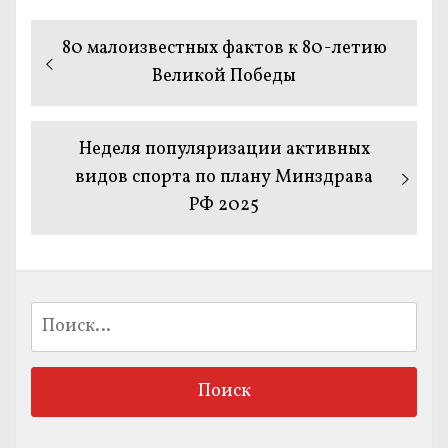
Навигация
Предыдущая
80 малоизвестных фактов к 80-летию
по
запись:
Великой Победы
записям
Следующая
Неделя популяризации активных
запись:
видов спорта по плану Минздрава
РФ 2025
Найти: