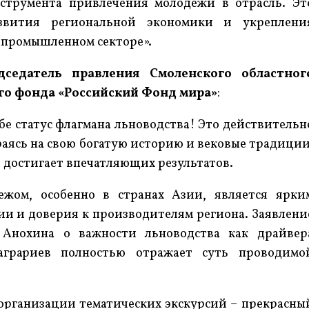
струмента привлечения молодёжи в отрасль. Эт
азвития региональной экономики и укреплени
ропромышленном секторе».
дседатель правления Смоленского областног
о фонда «Российский Фонд мира»
:
бе статус флагмана льноводства! Это действительн
раясь на свою богатую историю и вековые традиции
 достигает впечатляющих результатов.
ежом, особенно в странах Азии, является ярки
и и доверия к производителям региона. Заявлени
 Анохина о важности льноводства как драйвер
 аграриев полностью отражает суть проводимо
организации тематических экскурсий – прекрасны