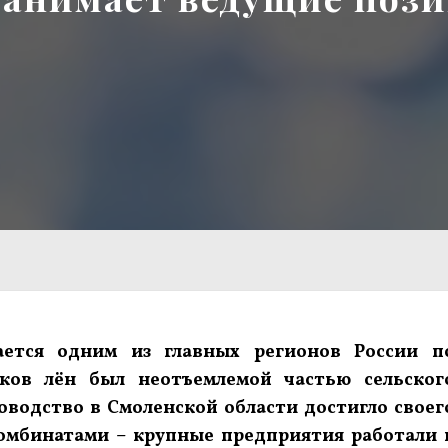
ается одним из главных регионов России п
ков лён был неотъемлемой частью сельског
новодство в Смоленской области достигло своег
комбинатами – крупные предприятия работали 