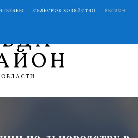
НТЕРВЬЮ
СЕЛЬСКОЕ ХОЗЯЙСТВО
РЕГИОН
АВДА
АЙОН
 ОБЛАСТИ
ции по льноводству в