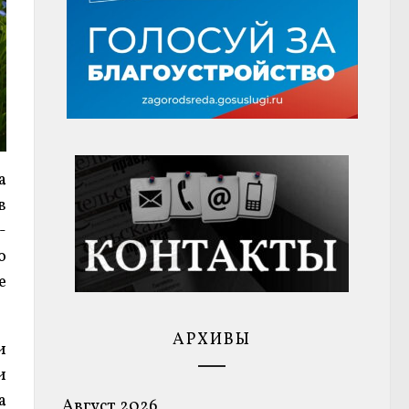
а
в
-
о
е
АРХИВЫ
и
и
а
Август 2026