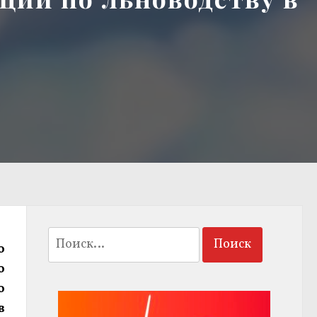
Найти:
о
о
о
в