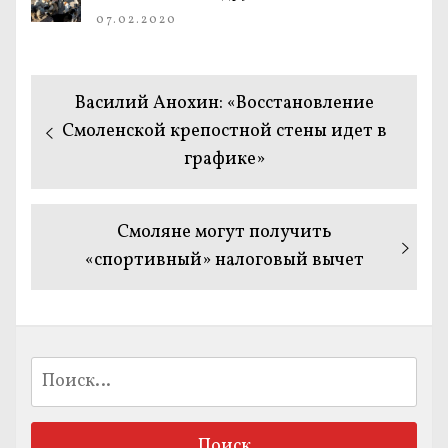
07.02.2020
Навигация
Предыдущая
Василий Анохин: «Восстановление
по
запись:
Смоленской крепостной стены идет в
графике»
записям
Следующая
Смоляне могут получить
запись:
«спортивный» налоговый вычет
Найти: