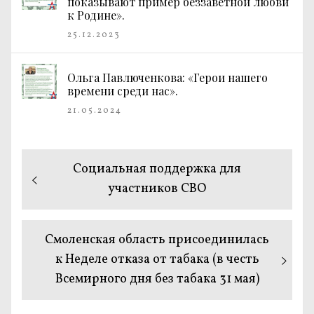
показывают пример беззаветной любви
к Родине».
25.12.2023
Ольга Павлюченкова: «Герои нашего
времени среди нас».
21.05.2024
Навигация
Предыдущая
Социальная поддержка для
по
запись:
участников СВО
записям
Следующая
Смоленская область присоединилась
запись:
к Неделе отказа от табака (в честь
Всемирного дня без табака 31 мая)