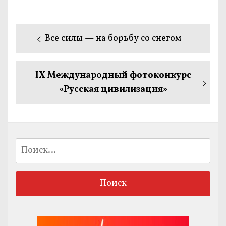
Навигация
Предыдущая
Все силы — на борьбу со снегом
по
запись:
записям
Следующая
IX Международный фотоконкурс
запись:
«Русская цивилизация»
Найти: