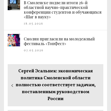
В Смоленске подвели итоги 26-й
областной научно-практической
конференции студентов и обучающихся
«Шаг в науку»
18.05.2026
Смолян пригласили на молодежный
фестиваль «ТопФест»
07.05.2026
Навигация
Предыдущая
Сергей Эсальнек: экономическая
по
запись:
политика Смоленской области
полностью соответствует задачам,
записям
поставленным руководством
России