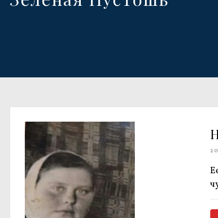
Н
2
Е
ч