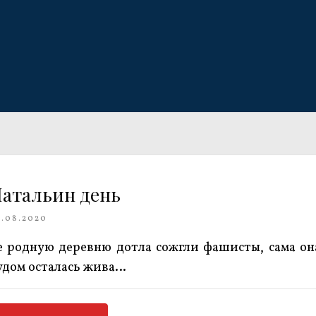
атальин день
0.08.2020
е родную деревню дотла сожгли фашисты, сама он
удом осталась жива…