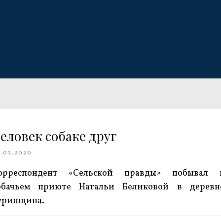
еловек собаке друг
.02.2020
орреспондент «Сельской правды» побывал 
обачьем приюте Натальи Беликовой в деревн
уринщина.