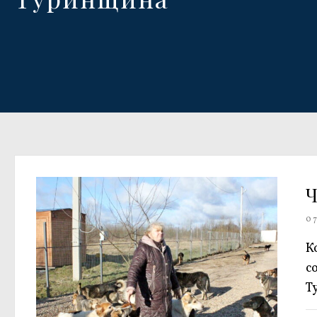
Ч
07
К
с
Т