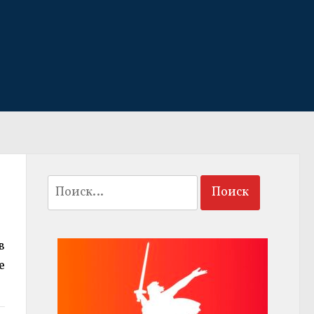
Найти:
в
е