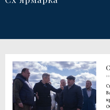
С
22
С
В
к
О