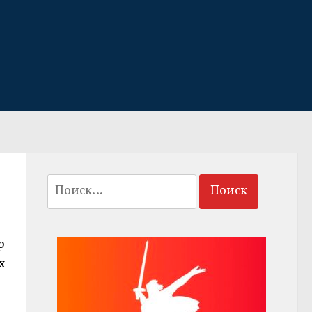
Найти:
р
х
–