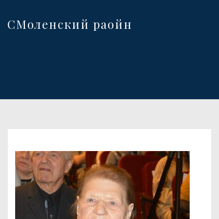
СМоленский раойн