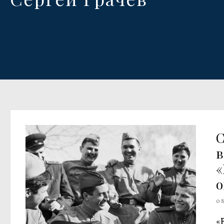
«
о
0
«