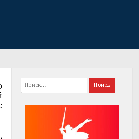
Найти:
ю
й
е
в