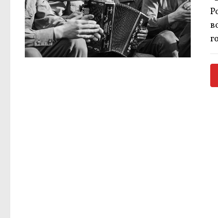
Р
в
г