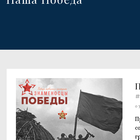
#
0
П
с
г