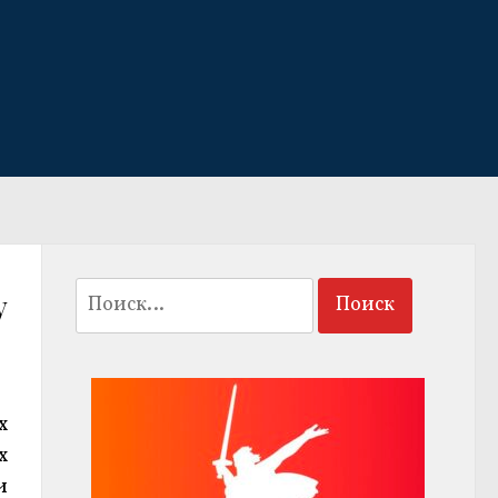
Найти:
у
х
х
и