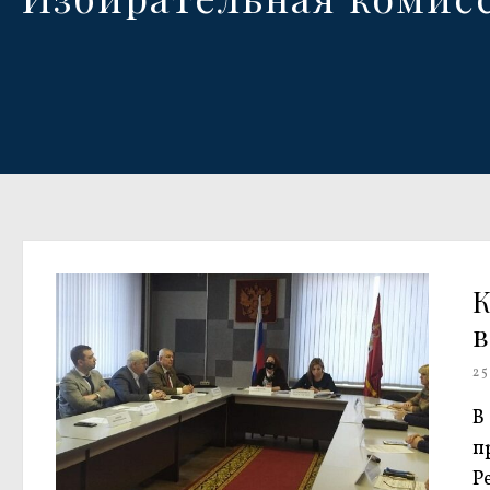
К
в
25
В
п
Р