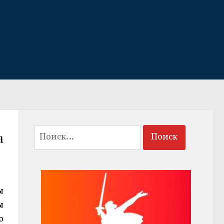
Найти:
а
ы
ы
ю