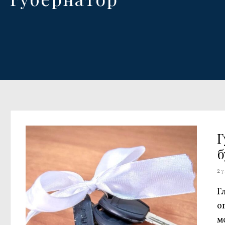
Г
б
27
Г
о
м