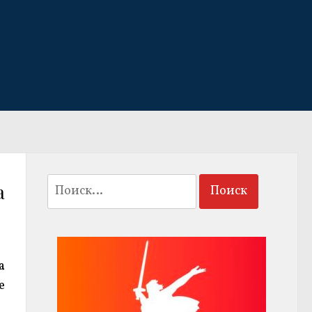
Найти:
а
а
е