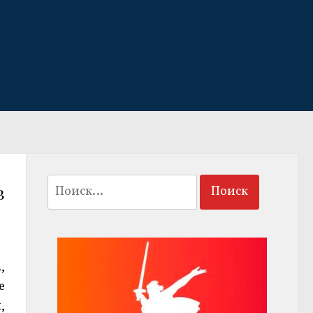
Найти:
в
,
е
,