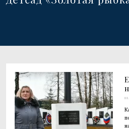
н
11
К
п
н