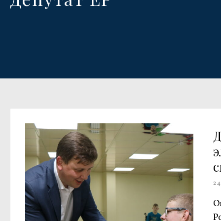
Д
с
24
О
Р