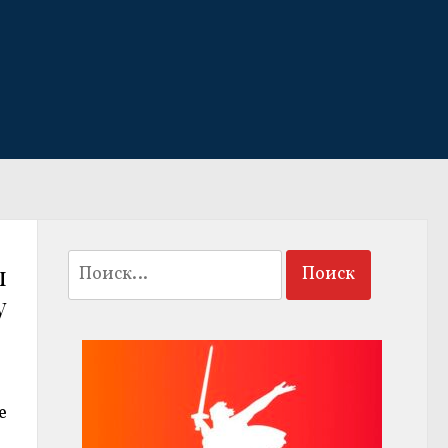
Найти:
л
у
е