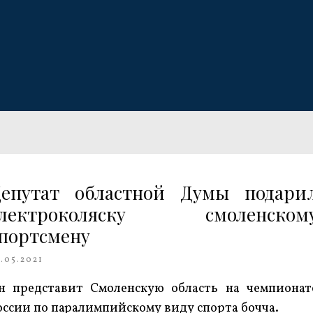
епутат областной Думы подари
электроколяску смоленском
портсмену
.05.2021
н представит Смоленскую область на чемпионат
оссии по паралимпийскому виду спорта бочча.