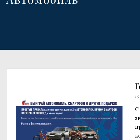
Г
15
С
з
п
к