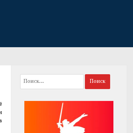
Найти:
ё
и
в